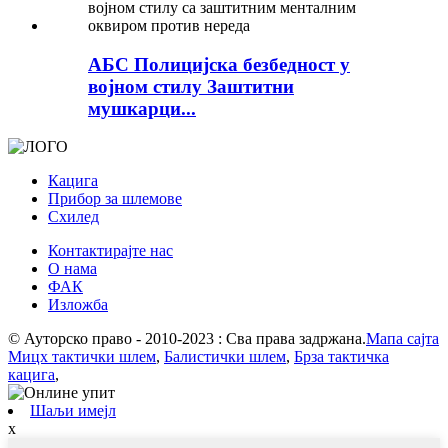
АБС Полицијска безбедност у
војном стилу Заштитни
мушкарци...
Кацига
Прибор за шлемове
Схилед
Контактирајте нас
О нама
ФАК
Изложба
© Ауторско право - 2010-2023 : Сва права задржана.
Мапа сајта
Мицх тактички шлем
,
Балистички шлем
,
Брза тактичка
кацига
,
Шаљи имејл
x