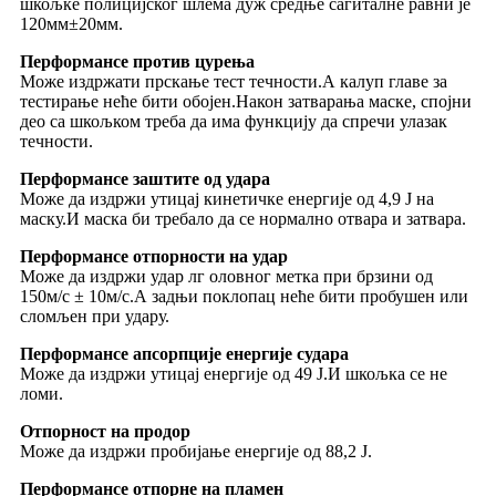
шкољке полицијског шлема дуж средње сагиталне равни је
120мм±20мм.
Перформансе против цурења
Може издржати прскање тест течности.А калуп главе за
тестирање неће бити обојен.Након затварања маске, спојни
део са шкољком треба да има функцију да спречи улазак
течности.
Перформансе заштите од удара
Може да издржи утицај кинетичке енергије од 4,9 Ј на
маску.И маска би требало да се нормално отвара и затвара.
Перформансе отпорности на удар
Може да издржи удар лг оловног метка при брзини од
150м/с ± 10м/с.А задњи поклопац неће бити пробушен или
сломљен при удару.
Перформансе апсорпције енергије судара
Може да издржи утицај енергије од 49 Ј.И шкољка се не
ломи.
Отпорност на продор
Може да издржи пробијање енергије од 88,2 Ј.
Перформансе отпорне на пламен