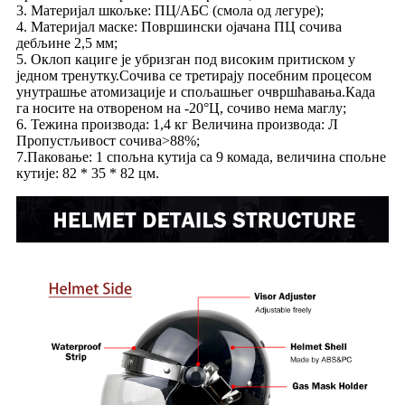
3. Материјал шкољке: ПЦ/АБС (смола од легуре);
4. Материјал маске: Површински ојачана ПЦ сочива
дебљине 2,5 мм;
5. Оклоп кациге је убризган под високим притиском у
једном тренутку.Сочива се третирају посебним процесом
унутрашње атомизације и спољашњег очвршћавања.Када
га носите на отвореном на -20°Ц, сочиво нема маглу;
6. Тежина производа: 1,4 кг Величина производа: Л
Пропустљивост сочива>88%;
7.Паковање: 1 спољна кутија са 9 комада, величина спољне
кутије: 82 * 35 * 82 цм.