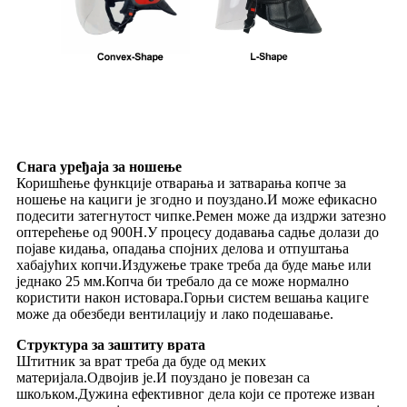
Снага уређаја за ношење
Коришћење функције отварања и затварања копче за
ношење на кациги је згодно и поуздано.И може ефикасно
подесити затегнутост чипке.Ремен може да издржи затезно
оптерећење од 900Н.У процесу додавања садње долази до
појаве кидања, опадања спојних делова и отпуштања
хабајућих копчи.Издужење траке треба да буде мање или
једнако 25 мм.Копча би требало да се може нормално
користити након истовара.Горњи систем вешања кациге
може да обезбеди вентилацију и лако подешавање.
Структура за заштиту врата
Штитник за врат треба да буде од меких
материјала.Одвојив је.И поуздано је повезан са
шкољком.Дужина ефективног дела који се протеже изван