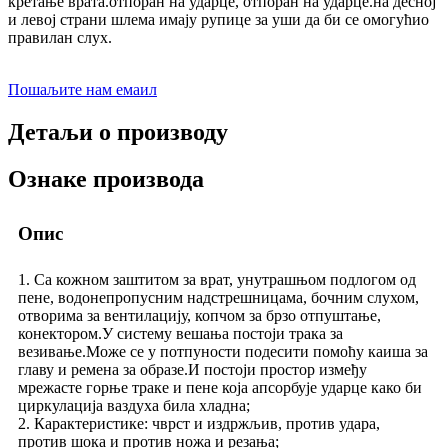
кретање врата.отпоран на ударце, отпоран на ударце.на десној
и левој страни шлема имају рупице за уши да би се омогућио
правилан слух.
Пошаљите нам емаил
Детаљи о производу
Ознаке производа
Опис
1. Са кожном заштитом за врат, унутрашњом подлогом од
пене, водонепропусним надстрешницама, бочним слухом,
отворима за вентилацију, копчом за брзо отпуштање,
конектором.У систему вешања постоји трака за
везивање.Може се у потпуности подесити помоћу каиша за
главу и ремена за образе.И постоји простор између
мрежасте горње траке и пене која апсорбује ударце како би
циркулација ваздуха била хладна;
2. Карактеристике: чврст и издржљив, против удара,
против шока и против ножа и резања;