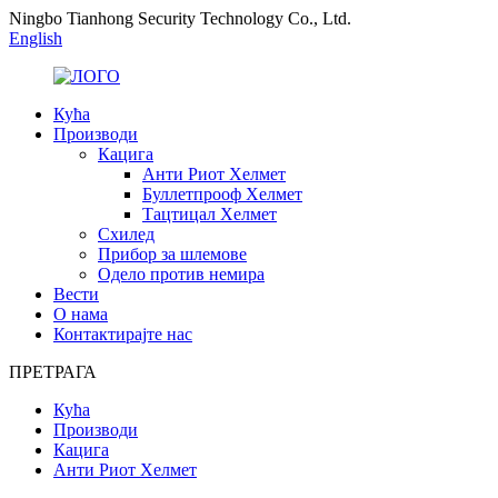
Ningbo Tianhong Security Technology Co., Ltd.
English
Кућа
Производи
Кацига
Анти Риот Хелмет
Буллетпрооф Хелмет
Тацтицал Хелмет
Схилед
Прибор за шлемове
Одело против немира
Вести
О нама
Контактирајте нас
ПРЕТРАГА
Кућа
Производи
Кацига
Анти Риот Хелмет