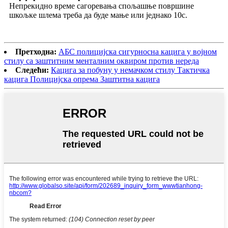
Непрекидно време сагоревања спољашње површине
шкољке шлема треба да буде мање или једнако 10с.
Претходна:
АБС полицијска сигурносна кацига у војном
стилу са заштитним менталним оквиром против нереда
Следећи:
Кацига за побуну у немачком стилу Тактичка
кацига Полицијска опрема Заштитна кацига