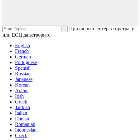
Притисните ентер за претрагу
или ЕСЦ да затворите
English
French
German
Portuguese
Spanish
Russian
Japanese
Korean
Arabic
Irish
Greek
Turkish
Italian
Danish
Romanian
Indonesian
Czech