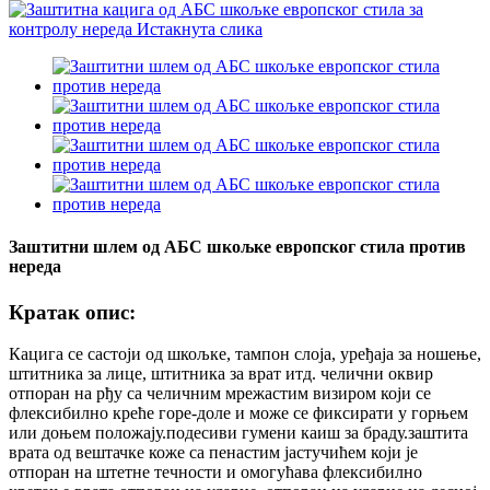
Заштитни шлем од АБС шкољке европског стила против
нереда
Кратак опис:
Кацига се састоји од шкољке, тампон слоја, уређаја за ношење,
штитника за лице, штитника за врат итд. челични оквир
отпоран на рђу са челичним мрежастим визиром који се
флексибилно креће горе-доле и може се фиксирати у горњем
или доњем положају.подесиви гумени каиш за браду.заштита
врата од вештачке коже са пенастим јастучићем који је
отпоран на штетне течности и омогућава флексибилно